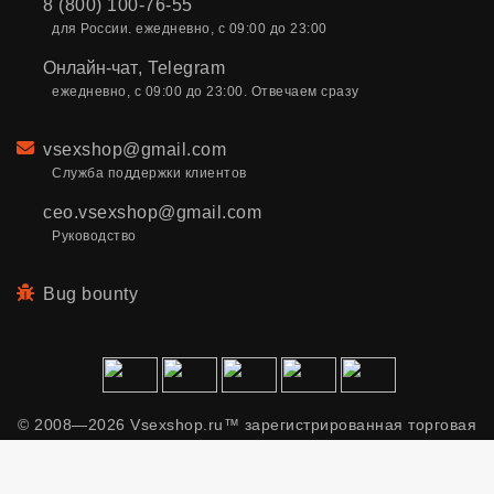
8 (800) 100-76-55
для России. ежедневно, с 09:00 до 23:00
Онлайн-чат
,
Telegram
ежедневно, с 09:00 до 23:00. Отвечаем сразу
Email
vsexshop@gmail.com
Служба поддержки клиентов
ceo.vsexshop@gmail.com
Руководство
Bug bounty
© 2008—2026 Vsexshop.ru™ зарегистрированная торговая
марка. Сайт содержит материалы только для взрослых.
Применяем рекомендательные технологии.