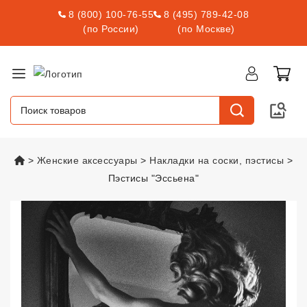
8 (800) 100-76-55
8 (495) 789-42-08
(по России)
(по Москве)
vsexshop.ru
Женские аксессуары
Накладки на соски, пэстисы
Пэстисы "Эссьена"
Пэстисы "Эссьена"
vsexshop.ru