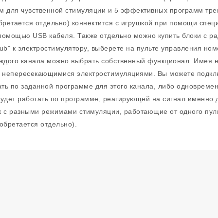
м для чувственной стимуляции и 5 эффективных программ тре
обретается отдельно) коннектится с игрушкой при помощи специ
омощью USB кабеля. Также отдельно можно купить блоки с ради
 Sub" к электростимулятору, выберете на пульте управления н
ждого канала можно выбрать собственный функционал. Имея не
 непересекающимися электростимуляциями. Вы можете подклю
ать по заданной программе для этого канала, либо одновремен
удет работать по программе, реагирующей на сигнал именно д
ек с разными режимами стимуляции, работающие от одного п
бретается отдельно).