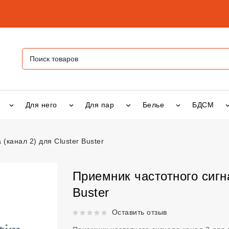
Для него
Для пар
Белье
БДСМ
(канал 2) для Cluster Buster
ого сигнала (канал 2) для Cluster Buster
vsexshop.ru
Приемник частотного сигна
Buster
Рейтинг 5 из 5.
Оставить отзыв