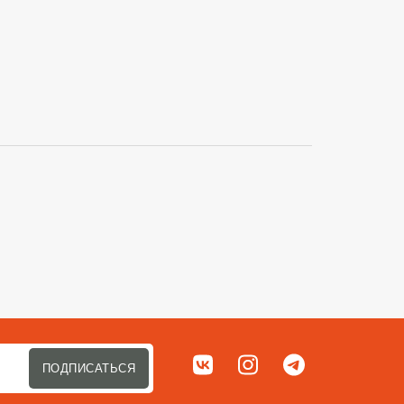
Сортировать п
Мы в соц. сетях
ВКонтакте
Instagram
Telegram
ПОДПИСАТЬСЯ