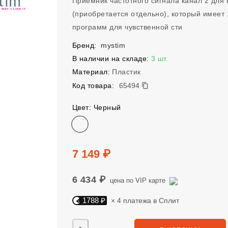
Приемник частотного сигнала канал 2 для 
(приобретается отдельно), который имеет
программ для чувственной сти
Бренд:
mystim
В наличии на складе:
3 шт.
Материал:
Пластик
65494
Код товара:
65494
Цвет: Черный
Цвет
Цена
7 149 ₽
6 434 ₽
цена по VIP карте
1788 ₽
× 4 платежа в Сплит
Яндекс Сплит. 1788 руб, 4 платежа в Сплит
Количество