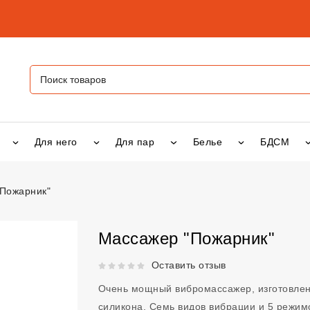
Для него
Для пар
Белье
БДСМ
Пожарник"
рник"
vsexshop.ru
Массажер "Пожарник"
Рейтинг 5 из 5.
Оставить отзыв
Очень мощный вибромассажер, изготовлен
силикона. Семь видов вибрации и 5 режим