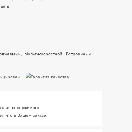
щая д
ряжаемый
,
Мультискоростной
,
Встроенный
зания содержимого.
т, что в Вашем заказе.