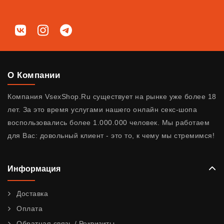
Мы в соц. сетях
ВКонтакте
Instagram
Telegram
О Компании
Компания VsexShop.Ru существует на рынке уже более 18
лет. За это время услугами нашего онлайн секс-шопа
воспользовались более 1.000.000 человек. Мы работаем
для Вас: довольный клиент - это то, к чему мы стремимся!
Информация
Доставка
Оплата
Обратная связь / Реквизиты