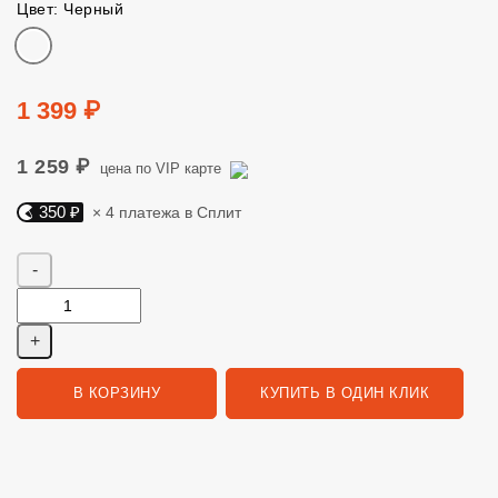
Цвет: Черный
Цвет
Цена
1 399 ₽
1 259 ₽
цена по VIP карте
350 ₽
× 4 платежа в Сплит
Яндекс Сплит. 350 руб, 4 платежа в Сплит
Количество
В КОРЗИНУ
КУПИТЬ В ОДИН КЛИК