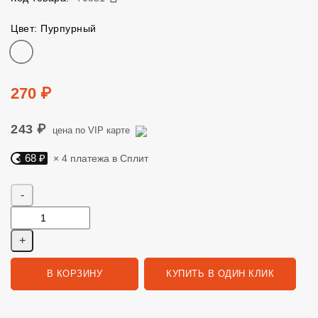
Цвет: Пурпурный
Цвет
Цена
270 ₽
243 ₽
цена по VIP карте
68 ₽
× 4 платежа в Сплит
Яндекс Сплит. 68 руб, 4 платежа в Сплит
Количество
В КОРЗИНУ
КУПИТЬ В ОДИН КЛИК