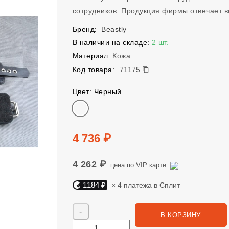
сотрудников. Продукция фирмы отвечает 
Бренд:
Beastly
В наличии на складе:
2 шт.
Материал:
Кожа
71175
Код товара:
71175
Цвет: Черный
Цвет
Цена
4 736 ₽
4 262 ₽
цена по VIP карте
1184 ₽
× 4 платежа в Сплит
Яндекс Сплит. 1184 руб, 4 платежа в Сплит
Количество
В КОРЗИНУ