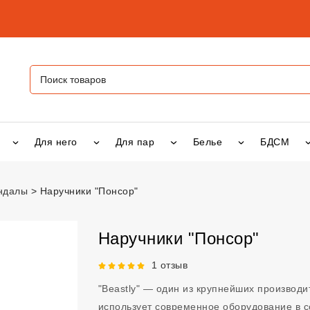
Для него
Для пар
Белье
БДСМ
андалы
Наручники "Понсор"
ор"
vsexshop.ru
Наручники "Понсор"
Рейтинг 5 из 5.
1 отзыв
"Beastly" — один из крупнейших производ
использует современное оборудование в 