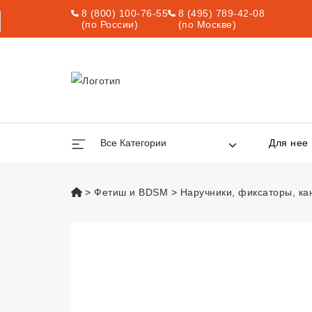
8 (800) 100-76-55
8 (495) 789-42-08
(по России)
(по Москве)
Все Категории
Для нее
vsexshop.ru
Фетиш и BDSM
Наручники, фиксаторы, к
Наручники "Понс