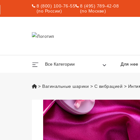
8 (800) 100-76-55
8 (495) 789-42-08
(по России)
(по Москве)
Все Категории
Для нее
vsexshop.ru
Вагинальные шарики
С вибрацией
Инти
Интимный трена