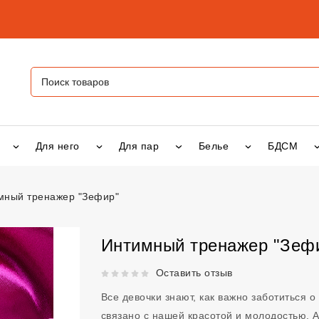
Для него
Для пар
Белье
БДСМ
мный тренажер "Зефир"
жер "Зефир"
vsexshop.ru
Интимный тренажер "Зеф
Рейтинг 5 из 5.
Оставить отзыв
Все девочки знают, как важно заботиться 
связано с нашей красотой и молодостью. А