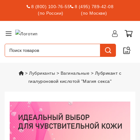
8 (800) 100-76-55
8 (495) 789-42-08
(по России)
(по Москве)
vsexshop.ru
Лубриканты
Вагинальные
Лубрикант с
гиалуроновой кислотой "Магия секса"
Лубрикант с гиалуроновой кисл