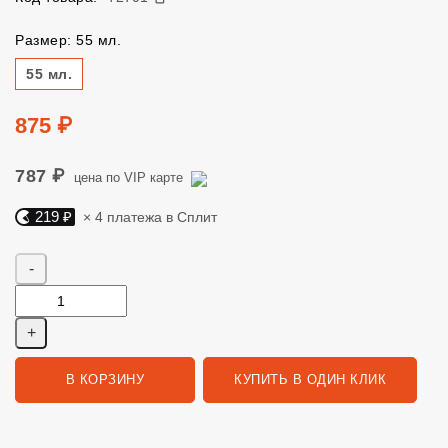
Размер: 55 мл.
Размер
55 мл.
Цена
875 ₽
787 ₽
цена по VIP карте
219 ₽
× 4 платежа в Сплит
Яндекс Сплит. 219 руб, 4 платежа в Сплит
Количество
В КОРЗИНУ
КУПИТЬ В ОДИН КЛИК