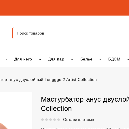
Для него
Для пар
Белье
БДСМ
ор-анус двуслойный Tongggo 2 Artist Collection
 двуслойный Tongggo 2 Artist Collection
vsexshop.ru
Мастурбатор-анус двуслой
Collection
Рейтинг 5 из 5.
Оставить отзыв