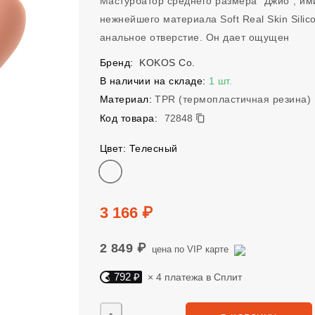
Мастурбатор среднего размера "Джио", им
нежнейшего материала Soft Real Skin Sili
анальное отверстие. Он дает ощущен
Бренд:
KOKOS Co.
В наличии на складе:
1 шт.
Материал:
TPR (термопластичная резина)
72848
Код товара:
72848
Цвет: Телесный
Цвет
Цена
3 166 ₽
2 849 ₽
цена по VIP карте
792 ₽
× 4 платежа в Сплит
Яндекс Сплит. 792 руб, 4 платежа в Сплит
Количество