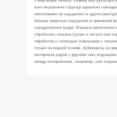
стимуляцию пениса. Размер мастурбатора не
всех внутренних структур идеально совпад
непохожими на ощущения от других мастурб
больше приятных ощущений от движений впе
определенном уходе. Очищать желательно 
обработать тальком (сухую и чистую секс иг
обработать с помощью спринцовки с тальком
только на водной основе. Лубриканты на жи
материала рядом с другими секс игрушками 
между материалами, например, секс игрушка