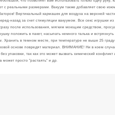
большой, что позволяет вам использовать только одну руку, 
ает с реальными размерами. Вакуум также добавляет свою изю
аторов! Вертикальный кармашек для воздуха на верхней част
ред-назад за счет стимуляции вакуумом. Все секс игрушки из
сразу после использования, мягким моющим средством, просу
рушку положить в пакет, насыпать немного талька и встряхнут
. Хранить в темном месте, при температуре не выше 25 граду
ровой основе повредят материал. ВНИМАНИЕ! Ни в коем случае
без упаковки, так как это может вызвать химический конфлик
 может просто "растаять" и др.