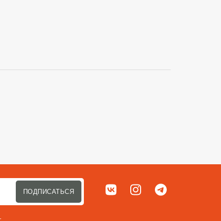
Сортировать п
Мы в соц. сетях
ВКонтакте
Instagram
Telegram
ПОДПИСАТЬСЯ
т