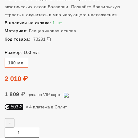
экзотических лесов Бразилии. Познайте бразильскую
страсть и окунитесь в мир чарующего наслаждения.
В наличии на складе:
1 шт.
Материал:
Глицериновая основа
73291
Код товара:
73291
Размер: 100 мл.
Размер
100 мл.
Цена
2 010 ₽
1 809 ₽
цена по VIP карте
503 ₽
× 4 платежа в Сплит
Яндекс Сплит. 503 руб, 4 платежа в Сплит
Количество