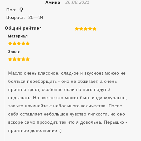
Отзыв Создан
Амина
26.08.2021
Женщина
Пол:
Возраст:
25—34
Общий рейтинг
5 из 5
Материал
5 из 5
Запах
5 из 5
Масло очень классное, сладкое и вкусное) можно не 
бояться переборщить - оно не обжигает, а очень 
приятно греет, особенно если на него подуть/
подышать. Но все же это может быть индивидуально, 
так что начинайте с небольшого количества. После 
себя оставляет небольшое чувство липкости, но оно 
вскоре само проходит, так что я довольна. Перышко - 
приятное дополнение :) 