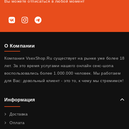
Вы можете отписаться в любой момент
Мы в соц. сетях
ВКонтакте
Instagram
Telegram
О Компании
Компания VsexShop.Ru существует на рынке уже более 18
лет. За это время услугами нашего онлайн секс-шопа
воспользовались более 1.000.000 человек. Мы работаем
для Вас: довольный клиент - это то, к чему мы стремимся!
Информация
Доставка
Оплата