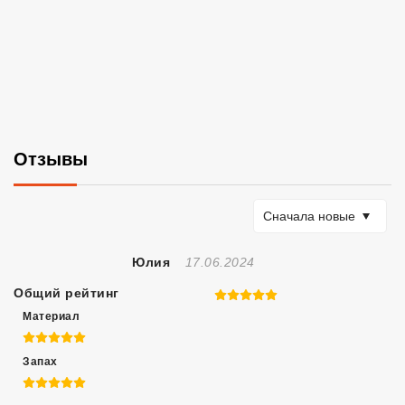
Отзывы
Сортировать по
Сначала новые
Отзыв Создан
Юлия
17.06.2024
Общий рейтинг
5 из 5
Материал
5 из 5
Запах
5 из 5