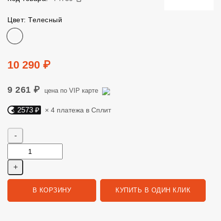
Цвет: Телесный
Цвет
Цена
10 290 ₽
9 261 ₽
цена по VIP карте
2573 ₽
× 4 платежа в Сплит
Яндекс Сплит. 2573 руб, 4 платежа в Сплит
Количество
В КОРЗИНУ
КУПИТЬ В ОДИН КЛИК