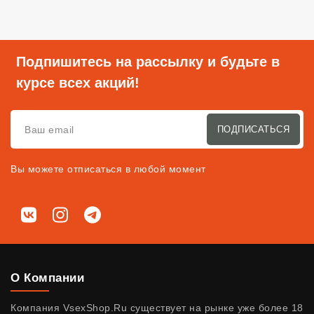
Подпишитесь на рассылку и будьте в
курсе всех акций!
ПОДПИСАТЬСЯ
Вы можете отписаться в любой момент
Мы в соц. сетях
ВКонтакте
Instagram
Telegram
О Компании
Компания VsexShop.Ru существует на рынке уже более 18