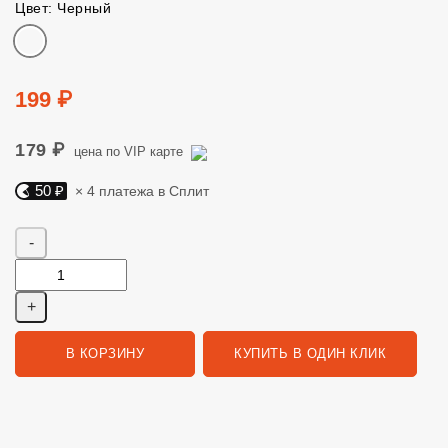
Цвет: Черный
Цвет
Цена
199 ₽
179 ₽
цена по VIP карте
50 ₽
× 4 платежа в Сплит
Яндекс Сплит. 50 руб, 4 платежа в Сплит
Количество
В КОРЗИНУ
КУПИТЬ В ОДИН КЛИК