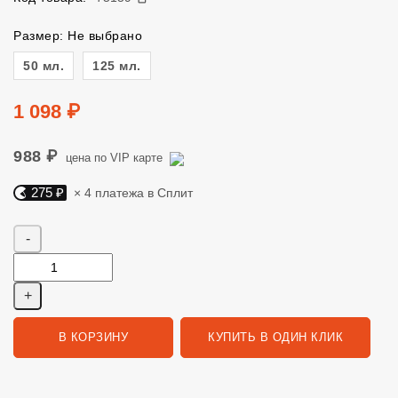
Размер: Не выбрано
Размер
50 мл.
125 мл.
Цена
1 098 ₽
988 ₽
цена по VIP карте
275 ₽
× 4 платежа в Сплит
Яндекс Сплит. 275 руб, 4 платежа в Сплит
Количество
В КОРЗИНУ
КУПИТЬ В ОДИН КЛИК