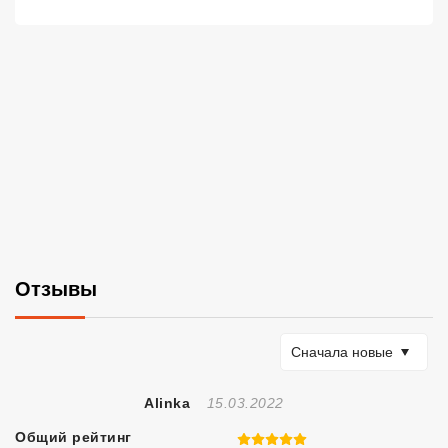
Отзывы
Сортировать по
Сначала новые
Отзыв Создан
Alinka
15.03.2022
Общий рейтинг
5 из 5