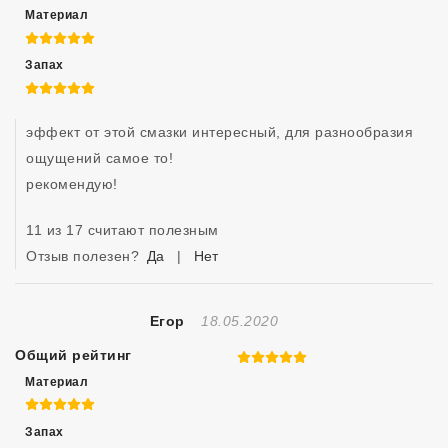
Материал
5 из 5
Запах
5 из 5
эффект от этой смазки интересный, для разнообразия 
ощущений самое то!

рекомендую!
11 из 17 считают полезным
Отзыв полезен?
Да
|
Нет
Отзыв Создан
Егор
18.05.2020
Общий рейтинг
5 из 5
Материал
5 из 5
Запах