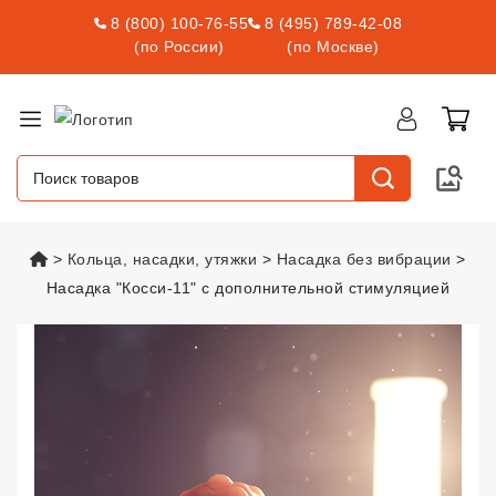
8 (800) 100-76-55
8 (495) 789-42-08
(по России)
(по Москве)
vsexshop.ru
Кольца, насадки, утяжки
Насадка без вибрации
Насадка "Косси-11" с дополнительной стимуляцией
Насадка "Косси-11" с дополнит