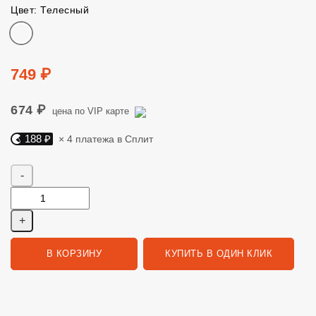
Цвет: Телесный
Цвет
Цена
749 ₽
674 ₽
цена по VIP карте
188 ₽
× 4 платежа в Сплит
Яндекс Сплит. 188 руб, 4 платежа в Сплит
Количество
В КОРЗИНУ
КУПИТЬ В ОДИН КЛИК