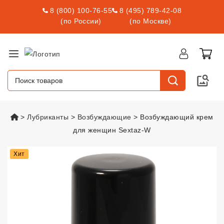
8 (800) 100-76-55
8 (495) 789-42-08
(по России)
(по Москве)
vsexshop.ru
Лубриканты
Возбуждающие
Возбуждающий крем
для женщин Sextaz-W
Возбуждающий крем для женщи
Хит