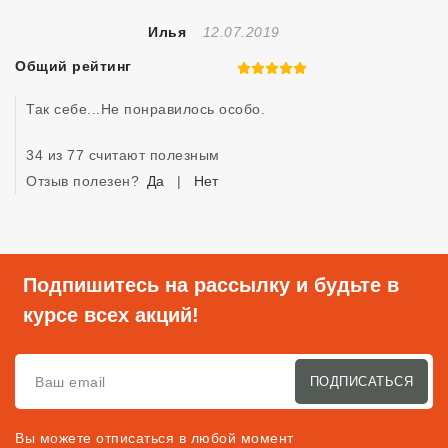
Отзыв Создан
Илья
12.07.2019
Общий рейтинг
5 из 5
Так себе...Не понравилось особо.
34 из 77 считают полезным
Отзыв полезен?
Да
|
Нет
Подпишитесь на рассылку и будьте в
курсе всех акций!
ПОДПИСАТЬСЯ
Вы можете отписаться в любой момент