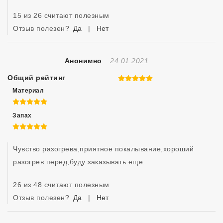
15 из 26 считают полезным
Отзыв полезен?
Да
|
Нет
Отзыв Создан
Анонимно
24.01.2021
Общий рейтинг
5 из 5
Материал
5 из 5
Запах
5 из 5
Чувство разогрева,приятное покалывание,хороший 
разогрев перед,буду заказывать еще.
26 из 48 считают полезным
Отзыв полезен?
Да
|
Нет