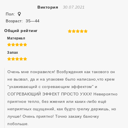
Отзыв Создан
Виктория
30.07.2021
Женщина
Пол:
Возраст:
35—44
Общий рейтинг
5 из 5
Материал
5 из 5
Запах
5 из 5
Очень мне понравился! Возбуждения как такового он 
не вызвал, да и на упаковке было написано,что крем 
"ухаживающий с согревающим эффектом" и 
СОГРЕВАЮЩИЙ ЭФФЕКТ ПРОСТО УХХХ! Невероятно 
приятное тепло, без жжения или каких-либо ещё 
неприятных ощущений, как будто грелку держишь, но 
лучше! Очень приятно! Точно закажу баночку 
побольше.