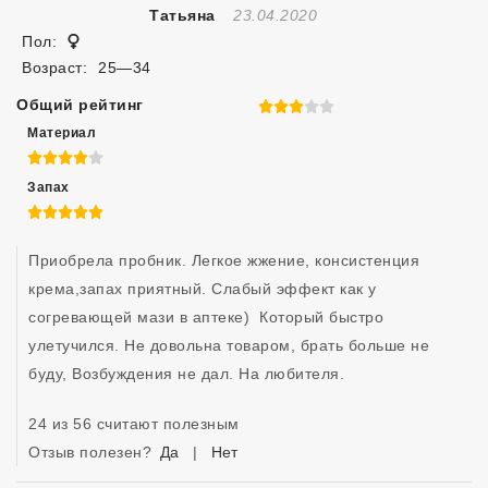
Отзыв Создан
Татьяна
23.04.2020
Женщина
Пол:
Возраст:
25—34
Общий рейтинг
3 из 5
Материал
4 из 5
Запах
5 из 5
Приобрела пробник. Легкое жжение, консистенция 
крема,запах приятный. Слабый эффект как у 
согревающей мази в аптеке)  Который быстро 
улетучился. Не довольна товаром, брать больше не 
буду, Возбуждения не дал. На любителя.
24 из 56 считают полезным
Отзыв полезен?
Да
|
Нет