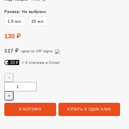
Размер: Не выбрано
Размер
1.5 мл.
25 мл.
Цена
130 ₽
117 ₽
цена по VIP карте
33 ₽
× 4 платежа в Сплит
Яндекс Сплит. 33 руб, 4 платежа в Сплит
Количество
В КОРЗИНУ
КУПИТЬ В ОДИН КЛИК