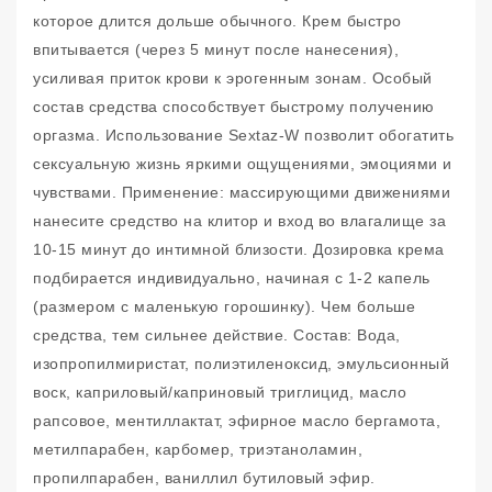
которое длится дольше обычного. Крем быстро
впитывается (через 5 минут после нанесения),
усиливая приток крови к эрогенным зонам. Особый
состав средства способствует быстрому получению
оргазма. Использование Sextaz-W позволит обогатить
сексуальную жизнь яркими ощущениями, эмоциями и
чувствами. Применение: массирующими движениями
нанесите средство на клитор и вход во влагалище за
10-15 минут до интимной близости. Дозировка крема
подбирается индивидуально, начиная с 1-2 капель
(размером с маленькую горошинку). Чем больше
средства, тем сильнее действие. Состав: Вода,
изопропилмиристат, полиэтиленоксид, эмульсионный
воск, каприловый/каприновый триглицид, масло
рапсовое, ментиллактат, эфирное масло бергамота,
метилпарабен, карбомер, триэтаноламин,
пропилпарабен, ваниллил бутиловый эфир.