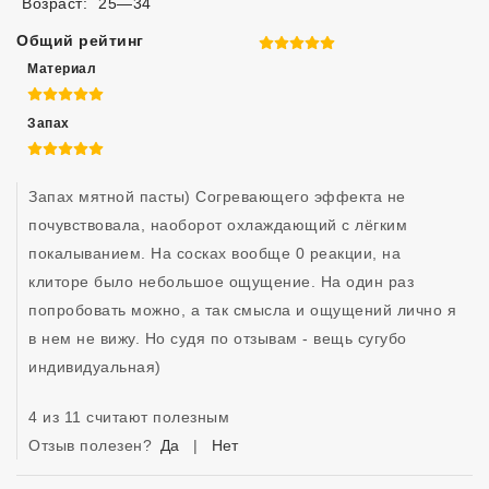
Возраст:
25—34
Общий рейтинг
5 из 5
Материал
5 из 5
Запах
5 из 5
Запах мятной пасты) Согревающего эффекта не 
почувствовала, наоборот охлаждающий с лёгким 
покалыванием. На сосках вообще 0 реакции, на 
клиторе было небольшое ощущение. На один раз 
попробовать можно, а так смысла и ощущений лично я 
в нем не вижу. Но судя по отзывам - вещь сугубо 
индивидуальная)
4 из 11 считают полезным
Отзыв полезен?
Да
|
Нет