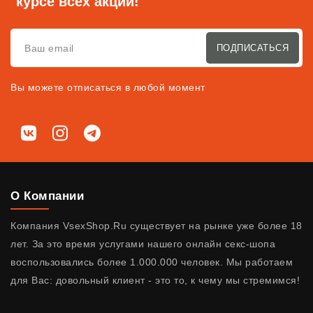
курсе всех акций!
ПОДПИСАТЬСЯ
Вы можете отписаться в любой момент
Мы в соц. сетях
ВКонтакте
Instagram
Telegram
О Компании
Компания VsexShop.Ru существует на рынке уже более 18
лет. За это время услугами нашего онлайн секс-шопа
воспользовались более 1.000.000 человек. Мы работаем
для Вас: довольный клиент - это то, к чему мы стремимся!