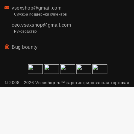
Email
vsexshop@gmail.com
Служба поддержки клиентов
ceo.vsexshop@gmail.com
Руководство
Bug bounty
© 2008—2026 Vsexshop.ru™ зарегистрированная торговая
марка. Сайт содержит материалы только для взрослых.
Применяем рекомендательные технологии.