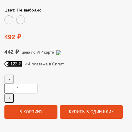
Цвет: Не выбрано
Цвет
Цена
492 ₽
442 ₽
цена по VIP карте
123 ₽
× 4 платежа в Сплит
Яндекс Сплит. 123 руб, 4 платежа в Сплит
Количество
В КОРЗИНУ
КУПИТЬ В ОДИН КЛИК