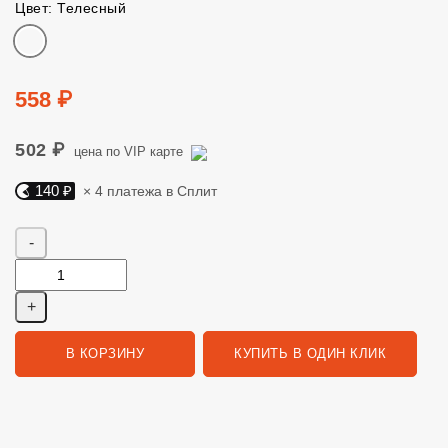
Цвет: Телесный
Цвет
Цена
558 ₽
502 ₽
цена по VIP карте
140 ₽
× 4 платежа в Сплит
Яндекс Сплит. 140 руб, 4 платежа в Сплит
Количество
В КОРЗИНУ
КУПИТЬ В ОДИН КЛИК