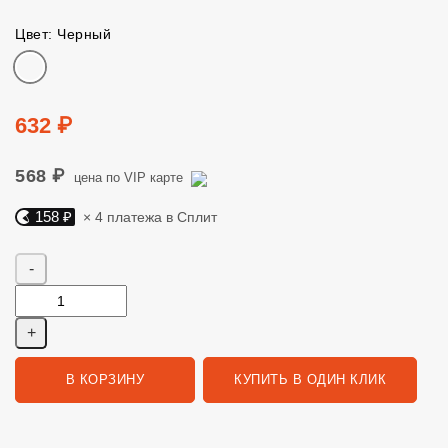
Цвет: Черный
Цвет
Цена
632 ₽
568 ₽
цена по VIP карте
158 ₽
× 4 платежа в Сплит
Яндекс Сплит. 158 руб, 4 платежа в Сплит
Количество
В КОРЗИНУ
КУПИТЬ В ОДИН КЛИК