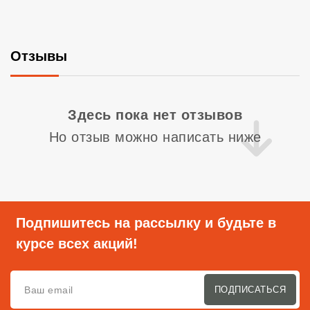
Отзывы
Со
Здесь пока нет отзывов
Но отзыв можно написать ниже
Подпишитесь на рассылку и будьте в
курсе всех акций!
ПОДПИСАТЬСЯ