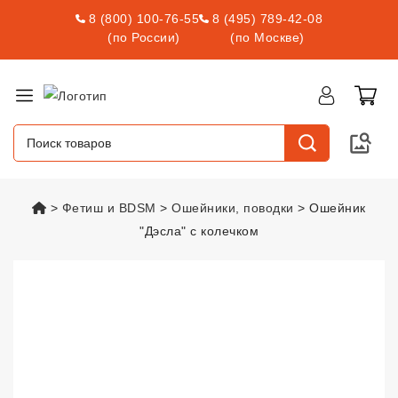
8 (800) 100-76-55
8 (495) 789-42-08
(по России)
(по Москве)
vsexshop.ru
Фетиш и BDSM
Ошейники, поводки
Ошейник
"Дэсла" с колечком
Ошейник "Дэсла" с колечком
vse