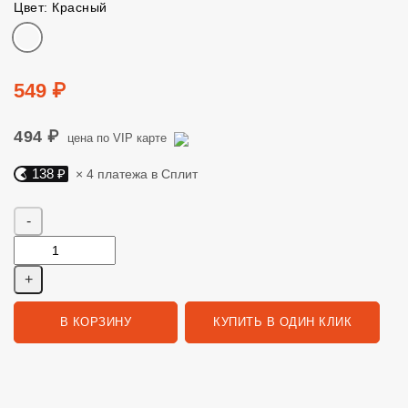
Цвет: Красный
Цвет
Цена
549 ₽
494 ₽
цена по VIP карте
138 ₽
× 4 платежа в Сплит
Яндекс Сплит. 138 руб, 4 платежа в Сплит
Количество
В КОРЗИНУ
КУПИТЬ В ОДИН КЛИК