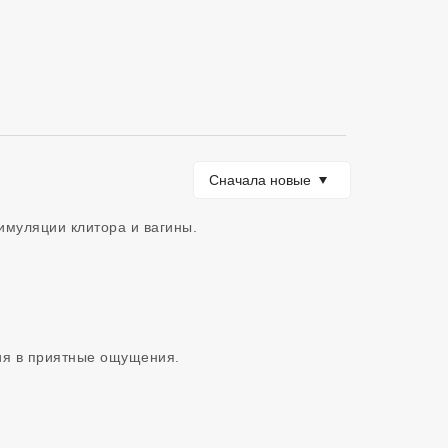
Сортировать по
Сначала новые
муляции клитора и вагины.

ния в приятные ощущения.