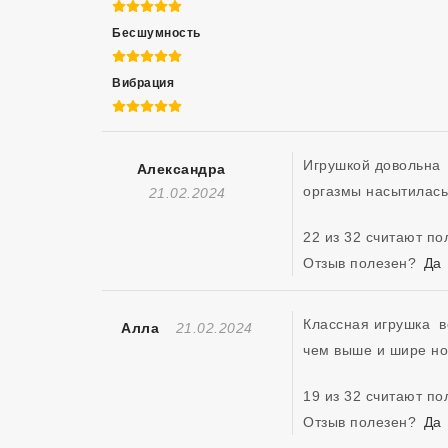
5 из 5
Бесшумность
5 из 5
Вибрация
5 из 5
Игрушкой довольна 
Александра
Отзыв Создан
21.02.2024
22 из 32 считают п
Отзыв полезен?
Да
Классная игрушка  
Отзыв Создан
Алла
21.02.2024
чем выше и шире но
19 из 32 считают п
Отзыв полезен?
Да