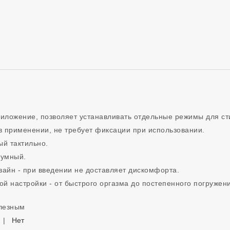
риложение, позволяет устанавливать отдельные режимы для сти
в применении, не требует фиксации при использовании.

й тактильно.

умный.

айн - при введении не доставляет дискомфорта.

кой настройки - от быстрого оргазма до постепенного погруже
олезным
|
Нет