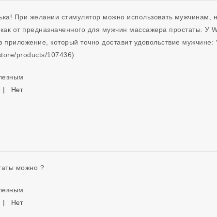
ька! При желании стимулятор можно использовать мужчинам, н
 как от предназначенного для мужчин массажера простаты. У W
 приложение, который точно доставит удовольствие мужчине: V
/store/products/107436)
олезным
|
Нет
таты можно ?
олезным
|
Нет