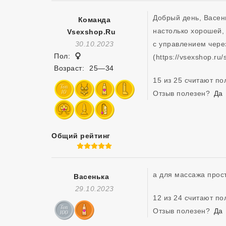
Добрый день, Васен
Команда
настолько хорошей,
Vsexshop.ru
Отзыв Создан
30.10.2023
с управлением через
Женщина
Пол:
(https://vsexshop.ru
Возраст:
25—34
15 из 25 считают п
Отзыв полезен?
Да
Общий рейтинг
5 из 5
а для массажа прос
Васенька
Отзыв Создан
29.10.2023
12 из 24 считают п
Отзыв полезен?
Да