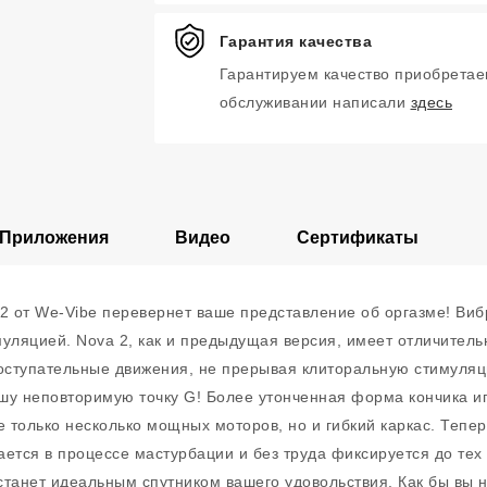
Гарантия качества
Гарантируем качество приобретае
обслуживании написали
здесь
Приложения
Видео
Сертификаты
 2 от We-Vibe перевернет ваше представление об оргазме! Ви
уляцией. Nova 2, как и предыдущая версия, имеет отличитель
поступательные движения, не прерывая клиторальную стимуляц
шу неповторимую точку G! Более утонченная форма кончика и
 только несколько мощных моторов, но и гибкий каркас. Тепе
ается в процессе мастурбации и без труда фиксируется до тех 
танет идеальным спутником вашего удовольствия. Как бы вы н