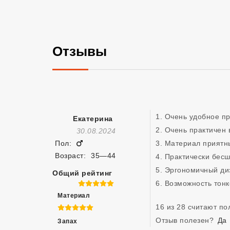
Отзывы
1. Очень удобное п
Екатерина
2. Очень практичен 
Отзыв Создан
30.08.2024
Мужчина
Пол:
3. Материал приятны
Возраст:
35—44
4. Практически бесш
5. Эргономичный диз
Общий рейтинг
5 из 5
6. Возможность тон
Материал
16 из 28 считают п
5 из 5
Отзыв полезен?
Да
Запах