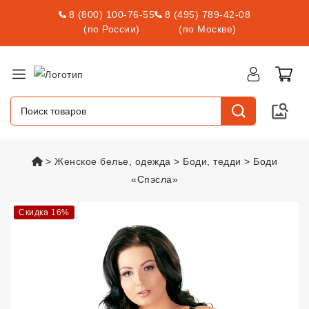
8 (800) 100-76-55
8 (495) 789-42-08
(по России)
(по Москве)
vsexshop.ru
Женское белье, одежда
Боди, тедди
Боди
«Спэсла»
Боди «Спэсла»
vsexshop.ru
Скидка 16%