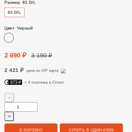
Размер: 85 D/L
Размер
85 D/L
Цвет: Черный
Цвет
Цена
Цена без скидки
2 690 ₽
3 190 ₽
2 421 ₽
цена по VIP карте
673 ₽
× 4 платежа в Сплит
Яндекс Сплит. 673 руб, 4 платежа в Сплит
Количество
В КОРЗИНУ
КУПИТЬ В ОДИН КЛИК