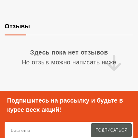
Отзывы
Со
Здесь пока нет отзывов
Но отзыв можно написать ниже
Подпишитесь на рассылку и будьте в
курсе всех акций!
ПОДПИСАТЬСЯ