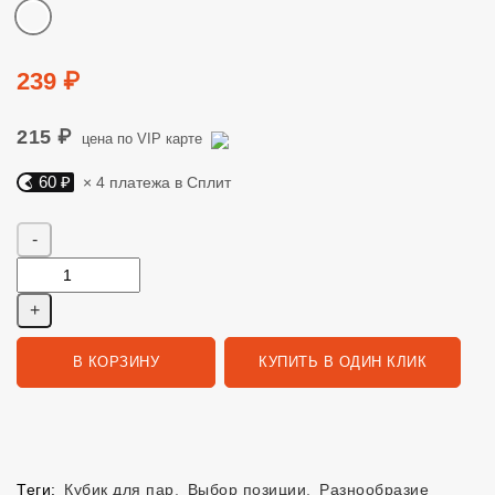
Цвет
Цена
239 ₽
215 ₽
цена по VIP карте
60 ₽
× 4 платежа в Сплит
Яндекс Сплит. 60 руб, 4 платежа в Сплит
Количество
В КОРЗИНУ
КУПИТЬ В ОДИН КЛИК
Теги:
Кубик для пар
,
Выбор позиции
,
Разнообразие