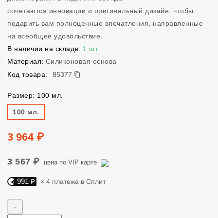
сочетаются инновации и оригинальный дизайн, чтобы
подарить вам полноценные впечатления, направленные
на всеобщее удовольствие.
В наличии на складе:
1 шт.
Материал:
Силиконовая основа
85377
Код товара:
85377
Размер: 100 мл.
Размер
100 мл.
Цена
3 964 ₽
3 567 ₽
цена по VIP карте
991 ₽
× 4 платежа в Сплит
Яндекс Сплит. 991 руб, 4 платежа в Сплит
Количество