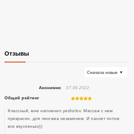
Отзывы
Сортировать по
Сначала новые
Отзыв Создан
Анонимно
07.09.2022
Общий рейтинг
5 из 5
Классный, мне напомнил yesforlov. Массаж с ним 
прекрасен, для лингама незаменим. И пахнет потом 
все вкусненько)) 