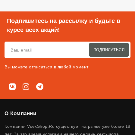
Подпишитесь на рассылку и будьте в
курсе всех акций!
ПОДПИСАТЬСЯ
Вы можете отписаться в любой момент
Мы в соц. сетях
ВКонтакте
Instagram
Telegram
О Компании
Компания VsexShop.Ru существует на рынке уже более 18
лет. За это время услугами нашего онлайн секс-шопа