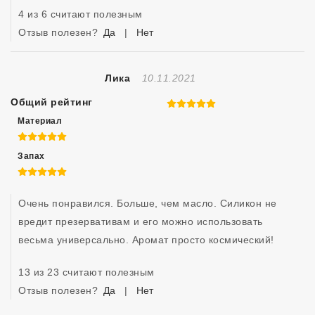
4 из 6 считают полезным
Отзыв полезен?
Да
|
Нет
Отзыв Создан
Лика
10.11.2021
Общий рейтинг
5 из 5
Материал
5 из 5
Запах
5 из 5
Очень понравился. Больше, чем масло. Силикон не 
вредит презервативам и его можно использовать 
весьма универсально. Аромат просто космический! 
13 из 23 считают полезным
Отзыв полезен?
Да
|
Нет