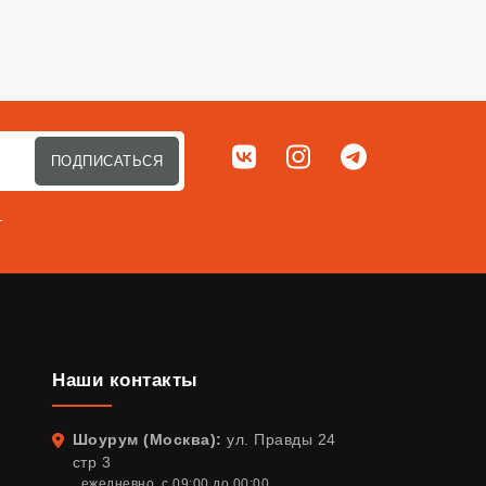
Мы в соц. сетях
ВКонтакте
Instagram
Telegram
ПОДПИСАТЬСЯ
т
Наши контакты
Шоурум (Москва):
ул. Правды 24
Адрес
стр 3
ежедневно, с 09:00 до 00:00