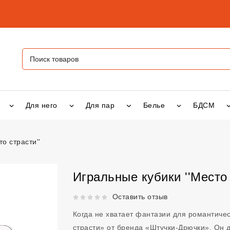
Для него
Для пар
Белье
БДСМ
о страсти''
 ''Место страсти''
vsexshop.ru
Игральные кубики ''Место 
Рейтинг 5 из 5.
Оставить отзыв
Когда не хватает фантазии для романтиче
страсти» от бренда «Штучки-Дрючки». Он да