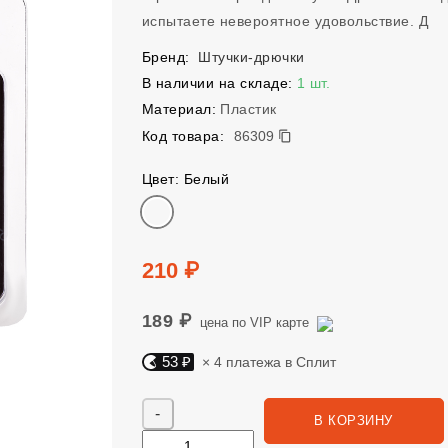
испытаете невероятное удовольствие. Д
Бренд:
Штучки-дрючки
В наличии на складе:
1 шт.
Материал:
Пластик
86309
Код товара:
86309
Цвет: Белый
Цвет
Цена
210 ₽
189 ₽
цена по VIP карте
53 ₽
× 4 платежа в Сплит
Яндекс Сплит. 53 руб, 4 платежа в Сплит
Количество
В КОРЗИНУ