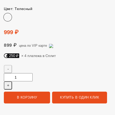
Цвет: Телесный
Цвет
Цена
999 ₽
899 ₽
цена по VIP карте
250 ₽
× 4 платежа в Сплит
Яндекс Сплит. 250 руб, 4 платежа в Сплит
Количество
В КОРЗИНУ
КУПИТЬ В ОДИН КЛИК