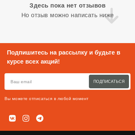
Здесь пока нет отзывов
Но отзыв можно написать ниже
Подпишитесь на рассылку и будьте в
курсе всех акций!
ПОДПИСАТЬСЯ
Вы можете отписаться в любой момент
Мы в соц. сетях
ВКонтакте
Instagram
Telegram