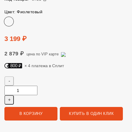
Цвет: Фиолетовый
Цвет
Цена
3 199 ₽
2 879 ₽
цена по VIP карте
800 ₽
× 4 платежа в Сплит
Яндекс Сплит. 800 руб, 4 платежа в Сплит
Количество
В КОРЗИНУ
КУПИТЬ В ОДИН КЛИК