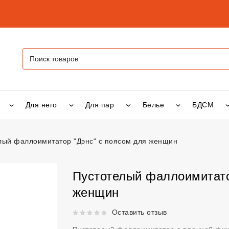
Для него
Для пар
Белье
БДСМ
лый фаллоимитатор "Дэнс" с поясом для женщин
лоимитатор "Дэнс" с поясом для женщин
vsexshop.ru
Пустотелый фаллоимитато
женщин
Рейтинг 5 из 5.
Оставить отзыв