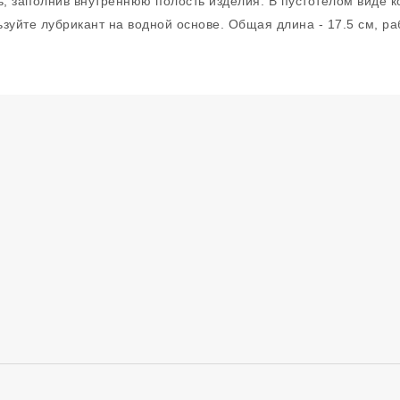
ь, заполнив внутреннюю полость изделия. В пустотелом виде 
уйте лубрикант на водной основе. Общая длина - 17.5 см, раб