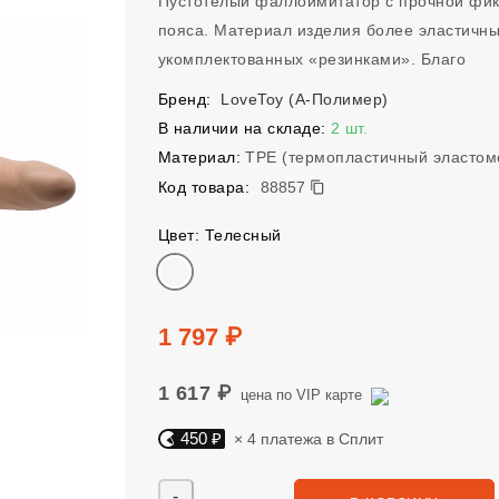
Пустотелый фаллоимитатор с прочной фик
пояса. Материал изделия более эластичны
укомплектованных «резинками». Благо
Бренд:
LoveToy (А-Полимер)
В наличии на складе:
2 шт.
Материал:
TPE (термопластичный эластом
88857
Код товара:
88857
Цвет: Телесный
Цвет
Цена
1 797 ₽
1 617 ₽
цена по VIP карте
450 ₽
× 4 платежа в Сплит
Яндекс Сплит. 450 руб, 4 платежа в Сплит
Количество