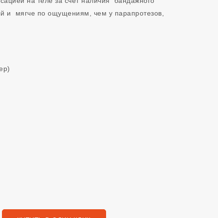
сацией на теле за счет наличия бандажного
й и мягче по ощущениям, чем у парапротезов,
ер)