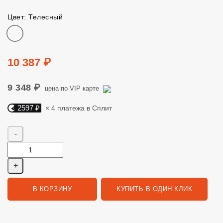
Цвет: Телесный
Цвет
Цена
10 387 ₽
9 348 ₽
цена по VIP карте
2597 ₽
× 4 платежа в Сплит
Яндекс Сплит. 2597 руб, 4 платежа в Сплит
Количество
В КОРЗИНУ
КУПИТЬ В ОДИН КЛИК