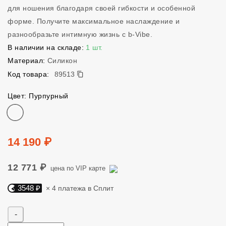
для ношения благодаря своей гибкости и особенной
форме. Получите максимальное наслаждение и
разнообразьте интимную жизнь с b-Vibe.
В наличии на складе:
1 шт.
Материал:
Силикон
89513
Код товара:
89513
Цвет: Пурпурный
Цвет
Цена
14 190 ₽
12 771 ₽
цена по VIP карте
3548 ₽
× 4 платежа в Сплит
Яндекс Сплит. 3548 руб, 4 платежа в Сплит
Количество