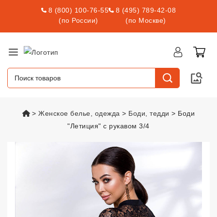
8 (800) 100-76-55
8 (495) 789-42-08
(по России)
(по Москве)
vsexshop.ru
Женское белье, одежда
Боди, тедди
Боди
"Летиция" с рукавом 3/4
Боди "Летиция" с рукавом 3/4
vs