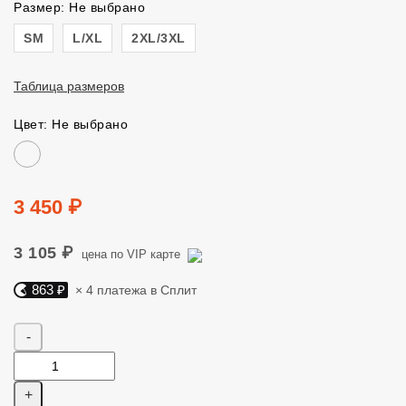
Размер: Не выбрано
Размер
SM
L/XL
2XL/3XL
Таблица размеров
Цвет: Не выбрано
Цвет
Цена
3 450 ₽
3 105 ₽
цена по VIP карте
863 ₽
× 4 платежа в Сплит
Яндекс Сплит. 863 руб, 4 платежа в Сплит
Количество