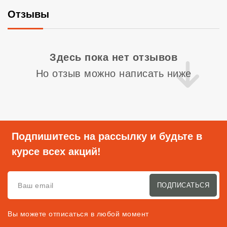
Отзывы
Со
Здесь пока нет отзывов
Но отзыв можно написать ниже
Подпишитесь на рассылку и будьте в
курсе всех акций!
ПОДПИСАТЬСЯ
Вы можете отписаться в любой момент