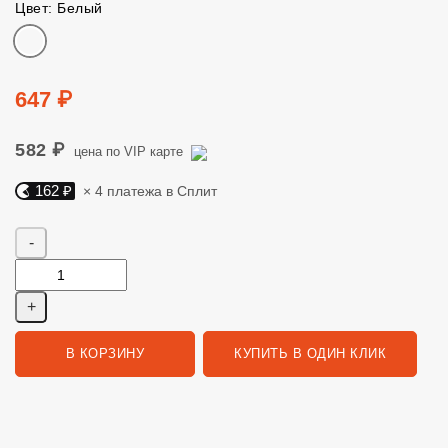
Цвет: Белый
Цвет
Цена
647 ₽
582 ₽
цена по VIP карте
162 ₽
× 4 платежа в Сплит
Яндекс Сплит. 162 руб, 4 платежа в Сплит
Количество
В КОРЗИНУ
КУПИТЬ В ОДИН КЛИК