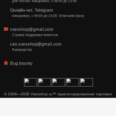
для России. ежедневно, с 09:00 до 23:00
Онлайн-чат
,
Telegram
ежедневно, с 09:00 до 23:00. Отвечаем сразу
Email
vsexshop@gmail.com
Служба поддержки клиентов
ceo.vsexshop@gmail.com
Руководство
Bug bounty
© 2008—2026 Vsexshop.ru™ зарегистрированная торговая
марка. Сайт содержит материалы только для взрослых.
Применяем рекомендательные технологии.