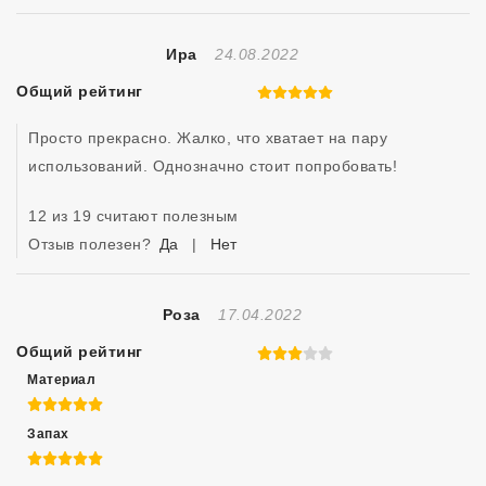
Отзыв Создан
Ира
24.08.2022
Общий рейтинг
5 из 5
Просто прекрасно. Жалко, что хватает на пару 
использований. Однозначно стоит попробовать!
12 из 19 считают полезным
Отзыв полезен?
Да
|
Нет
Отзыв Создан
Роза
17.04.2022
Общий рейтинг
3 из 5
Материал
5 из 5
Запах
5 из 5