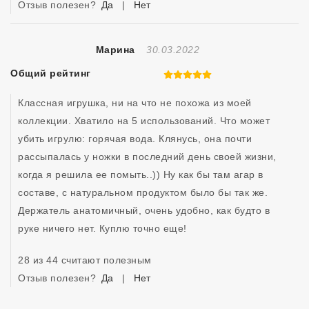
Отзыв полезен?
Да
|
Нет
Отзыв Создан
Марина
30.03.2022
Общий рейтинг
5 из 5
Классная игрушка, ни на что не похожа из моей 
коллекции. Хватило на 5 использований. Что может 
убить игрулю: горячая вода. Клянусь, она почти 
рассыпалась у ножки в последний день своей жизни, 
когда я решила ее помыть..)) Ну как бы там агар в 
составе, с натуральном продуктом было бы так же. 
Держатель анатомичный, очень удобно, как будто в 
руке ничего нет. Куплю точно еще!
28 из 44 считают полезным
Отзыв полезен?
Да
|
Нет