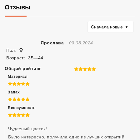
Отзывы
Сортировать по
Сначала новые
Отзыв Создан
Ярослава
09.08.2024
Женщина
Пол:
Возраст:
35—44
Общий рейтинг
5 из 5
Материал
5 из 5
Запах
5 из 5
Бесшумность
5 из 5
Чудесный цветок! 

Было интересно, получила одно из лучших открытий. 
