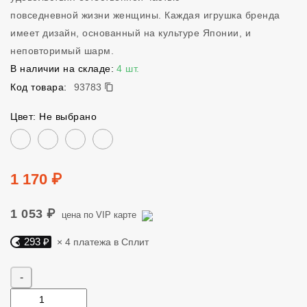
повседневной жизни женщины. Каждая игрушка бренда
имеет дизайн, основанный на культуре Японии, и
неповторимый шарм.
В наличии на складе:
4 шт.
93783
Код товара:
93783
Цвет: Не выбрано
Цвет
Цена
1 170 ₽
1 053 ₽
цена по VIP карте
293 ₽
× 4 платежа в Сплит
Яндекс Сплит. 293 руб, 4 платежа в Сплит
Количество