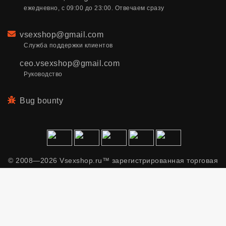
ежедневно, с 09:00 до 23:00. Отвечаем сразу
Email
vsexshop@gmail.com
Служба поддержки клиентов
ceo.vsexshop@gmail.com
Руководство
Bug bounty
© 2008—2026 Vsexshop.ru™ зарегистрированная торговая
марка. Сайт содержит материалы только для взрослых.
Применяем рекомендательные технологии.