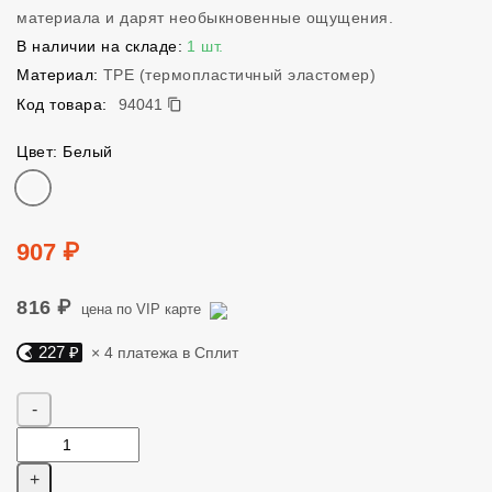
материала и дарят необыкновенные ощущения.
В наличии на складе:
1 шт.
Материал:
TPE (термопластичный эластомер)
94041
Код товара:
94041
Цвет: Белый
Цвет
Цена
907 ₽
816 ₽
цена по VIP карте
227 ₽
× 4 платежа в Сплит
Яндекс Сплит. 227 руб, 4 платежа в Сплит
Количество