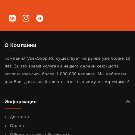
Мы в соц. сетях
ВКонтакте
Instagram
Telegram
О Компании
Компания VsexShop.Ru существует на рынке уже более 18
лет. За это время услугами нашего онлайн секс-шопа
воспользовались более 1.000.000 человек. Мы работаем
для Вас: довольный клиент - это то, к чему мы стремимся!
Информация
Доставка
Оплата
Обратная связь / Реквизиты