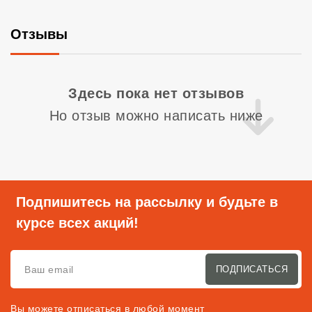
Отзывы
Со
Здесь пока нет отзывов
Но отзыв можно написать ниже
Подпишитесь на рассылку и будьте в
курсе всех акций!
ПОДПИСАТЬСЯ
Вы можете отписаться в любой момент