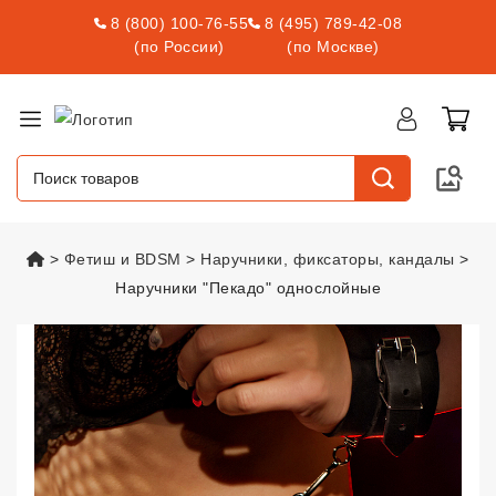
8 (800) 100-76-55
8 (495) 789-42-08
(по России)
(по Москве)
vsexshop.ru
Фетиш и BDSM
Наручники, фиксаторы, кандалы
Наручники "Пекадо" однослойные
Наручники "Пекадо" однослойн