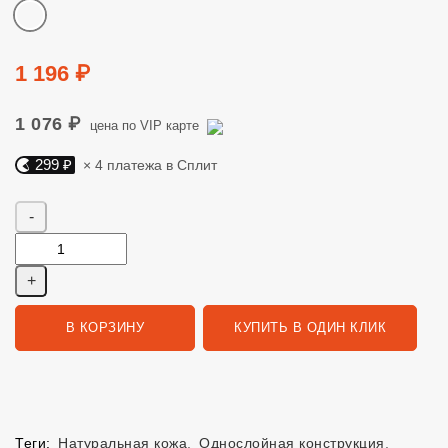
Цвет
Цена
1 196 ₽
1 076 ₽
цена по VIP карте
299 ₽
× 4 платежа в Сплит
Яндекс Сплит. 299 руб, 4 платежа в Сплит
Количество
В КОРЗИНУ
КУПИТЬ В ОДИН КЛИК
Теги:
Натуральная кожа
,
Однослойная конструкция
,