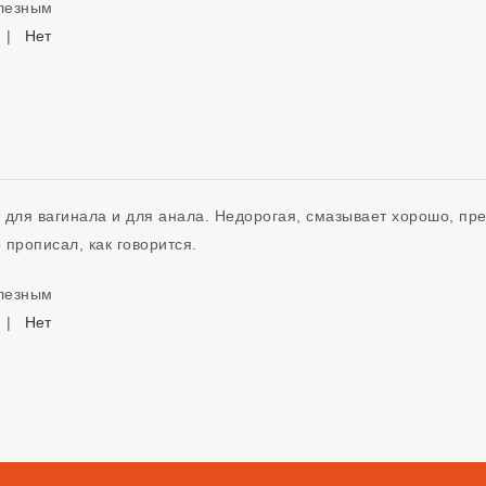
олезным
|
Нет
для вагинала и для анала. Недорогая, смазывает хорошо, през
 прописал, как говорится. 
олезным
|
Нет