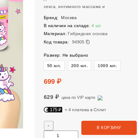
секса, интимного массажа и
Бренд:
Москва
В наличии на складе:
4 шт.
Материал:
Гибридная основа
94905
Код товара:
94905
Размер: Не выбрано
Размер
50 мл.
200 мл.
1000 мл.
Цена
699 ₽
629 ₽
цена по VIP карте
175 ₽
× 4 платежа в Сплит
Яндекс Сплит. 175 руб, 4 платежа в Сплит
Количество
В КОРЗИНУ