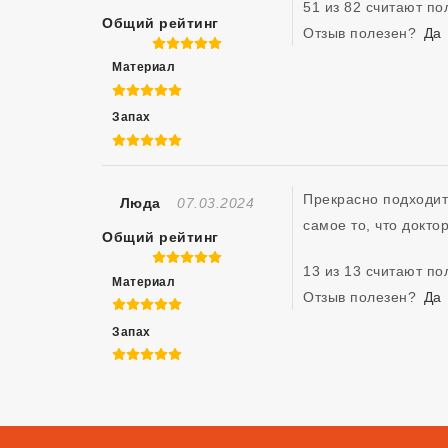
51 из 82 считают п
Общий рейтинг
Отзыв полезен?
Да
5 из 5
Материал
5 из 5
Запах
5 из 5
Прекрасно подходит 
Отзыв Создан
Люда
07.03.2024
самое то, что доктор
Общий рейтинг
5 из 5
13 из 13 считают п
Материал
Отзыв полезен?
Да
5 из 5
Запах
5 из 5