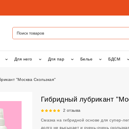
Для него
Для пар
Белье
БДСМ
рикант "Москва Скользкая"
кант "Москва Скользкая"
vsexshop.ru
Гибридный лубрикант "Мо
Рейтинг 5 из 5.
2 отзыва
Смазка на гибридной основе для супер-лег
долго не высыхает и очень-очень скользка