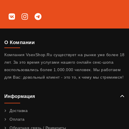
Мы в соц. сетях
ВКонтакте
Instagram
Telegram
О Компании
Компания VsexShop.Ru существует на рынке уже более 18
лет. За это время услугами нашего онлайн секс-шопа
воспользовались более 1.000.000 человек. Мы работаем
для Вас: довольный клиент - это то, к чему мы стремимся!
Информация
Доставка
Оплата
Обратная связь / Реквизиты