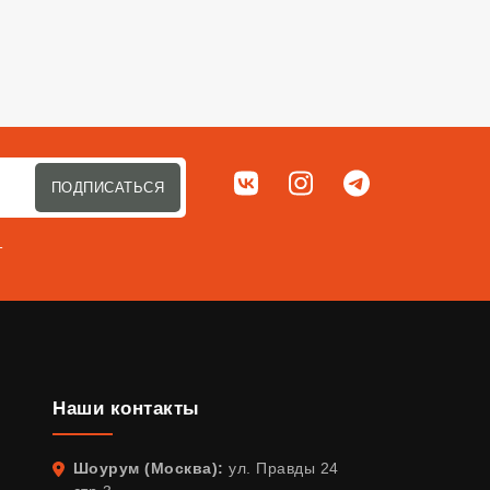
Мы в соц. сетях
ВКонтакте
Instagram
Telegram
ПОДПИСАТЬСЯ
т
Наши контакты
Шоурум (Москва):
ул. Правды 24
Адрес