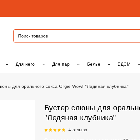
Для него
Для пар
Белье
БДСМ
люны для орального секса Orgie Wow! "Ледяная клубника"
я орального секса Orgie Wow! "Ледяная клубника"
vsexshop.ru
Бустер слюны для орально
"Ледяная клубника"
Рейтинг 5 из 5.
4 отзыва