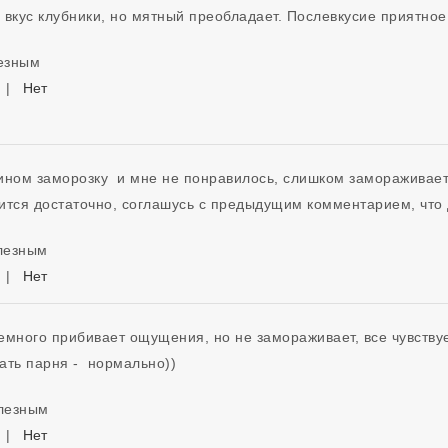
вкус клубники, но мятный преобладает. Послевкусие приятное, 
лезным
|
Нет
ном заморозку  и мне не понравилось, слишком замораживает в
ится достаточно, соглашусь с предыдущим комментарием, что 
олезным
|
Нет
емного прибивает ощущения, но не замораживает, все чувствуе
ть парня -  нормально))  
олезным
|
Нет