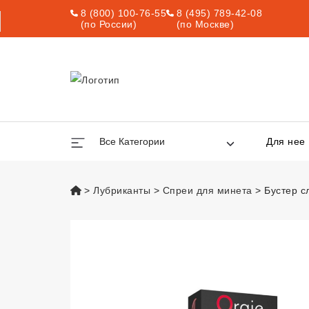
8 (800) 100-76-55
8 (495) 789-42-08
(по России)
(по Москве)
Все Категории
Для нее
vsexshop.ru
Лубриканты
Спреи для минета
Бустер с
Бустер слюны дл