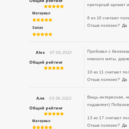
Общий рейтинг
приторный аромат и 
5 из 5
Материал
8 из 10 считают по
5 из 5
Отзыв полезен?
Да
Запах
5 из 5
Пробовал с бензокаи
Отзыв Создан
Alex
07.06.2022
немного мяты, держ
Общий рейтинг
5 из 5
10 из 11 считают п
Отзыв полезен?
Да
Вещь интересная, н
Отзыв Создан
Аля
03.06.2022
подавляет) Побалова
Общий рейтинг
5 из 5
13 из 17 считают п
Материал
Отзыв полезен?
Да
5 из 5