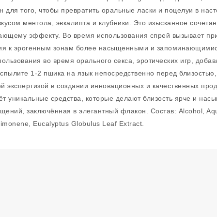
 для того, чтобы превратить оральные ласки и поцелуи в нас
кусом ментола, эвкалипта и клубники. Это изысканное сочетан
ающему эффекту. Во время использования спрей вызывает при
ния к эрогенным зонам более насыщенными и запоминающимися
ользования во время орального секса, эротических игр, добав
спылите 1-2 пшика на язык непосредственно перед близостью,
ей экспертизой в создании инновационных и качественных про
т уникальные средства, которые делают близость ярче и насы
ений, заключённая в элегантный флакон. Состав: Alcohol, Aqua,
Limonene, Eucalyptus Globulus Leaf Extract.