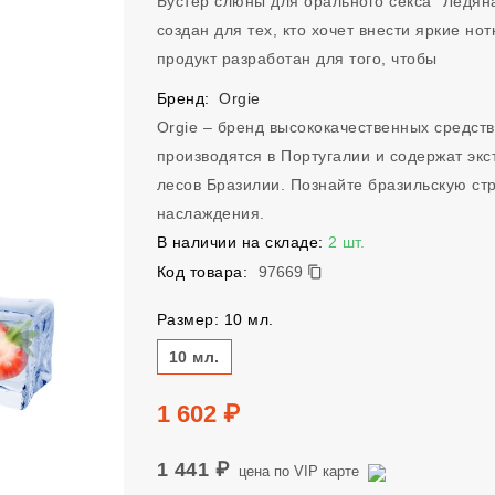
Бустер слюны для орального секса "Ледяна
создан для тех, кто хочет внести яркие но
продукт разработан для того, чтобы
Бренд:
Orgie
Orgie – бренд высококачественных средств
производятся в Португалии и содержат экс
лесов Бразилии. Познайте бразильскую ст
наслаждения.
В наличии на складе:
2 шт.
97669
Код товара:
97669
Размер: 10 мл.
Размер
10 мл.
Цена
1 602 ₽
1 441 ₽
цена по VIP карте