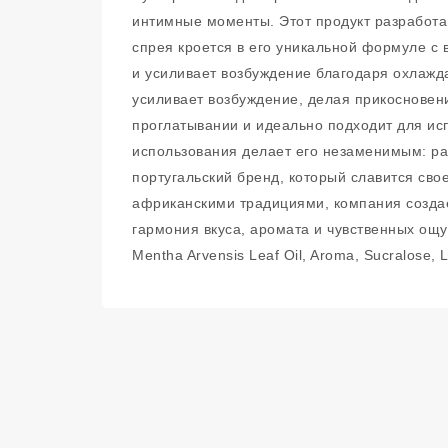
интимные моменты. Этот продукт разработан
спрея кроется в его уникальной формуле с в
и усиливает возбуждение благодаря охлажд
усиливает возбуждение, делая прикоснове
проглатывании и идеально подходит для исп
использования делает его незаменимым: ра
португальский бренд, который славится сво
африканскими традициями, компания создаё
гармония вкуса, аромата и чувственных ощущ
Mentha Arvensis Leaf Oil, Aroma, Sucralose, 