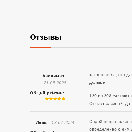
Отзывы
как я поняла, это д
Анонимно
дольше 
Отзыв Создан
21.05.2025
Общий рейтинг
120 из 208 считают
5 из 5
Отзыв полезен?
Да
Спрей понравился, 
Отзыв Создан
Лара
18.07.2024
определенно с ним л