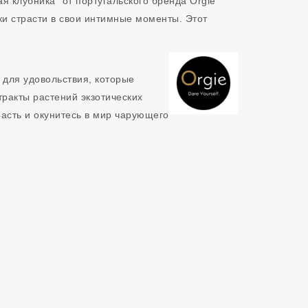
я клубника" от португальского бренда Orgie
тки страсти в свои интимные моменты. Этот
 для удовольствия, которые
тракты растений экзотических
расть и окунитесь в мир чарующего