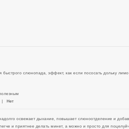
ля быстрого слюнопада, эффект, как если пососать дольку лимо
 полезным
|
Нет
надолго освежает дыхание, повышает слюноотделение и добавл
егче и приятнее делать минет, а можно и просто для поцелуйч