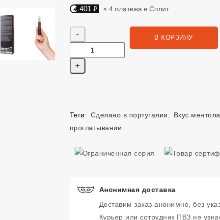
401 ₽
× 4 платежа в Сплит
Яндекс Сплит. 401 руб, 4 платежа в Сплит
Количество
В КОРЗИНУ
Теги:
Сделано в португалии
,
Вкус ментола
проглатывании
Анонимная доставка
Доставим заказ анонимно, без ука
Курьер или сотрудник ПВЗ не узнае