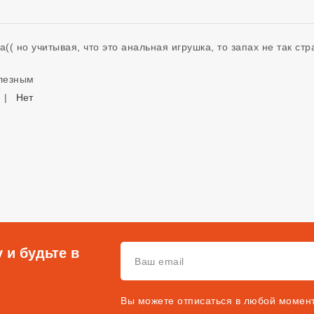
а(( но учитывая, что это анальная игрушка, то запах не так стр
олезным
|
Нет
 и будьте в
Вы можете отписаться в любой момен