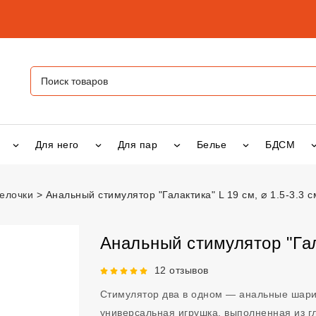
Для него
Для пар
Белье
БДСМ
 елочки
Анальный стимулятор "Галактика" L 19 см, ⌀ 1.5-3.3 с
тор "Галактика" L 19 см, ⌀ 1.5-3.3 см
vsexshop.ru
Анальный стимулятор "Гала
Рейтинг 5 из 5.
12 отзывов
Стимулятор два в одном — анальные шар
универсальная игрушка, выполненная из гл