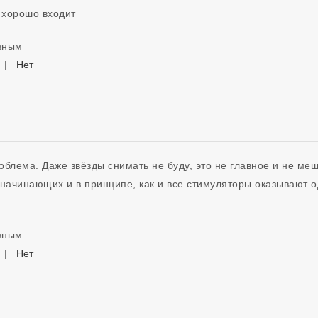
езным
|
Нет
блема. Даже звёзды снимать не буду, это не главное и не мешае
 начинающих и в принципе, как и все стимуляторы оказывают о
езным
|
Нет