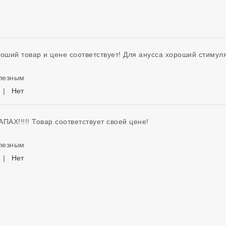
оший товар и цене соответствует! Для анусса хороший стимул
олезным
|
Нет
!!!!! Товар соответствует своей цене! 
олезным
|
Нет