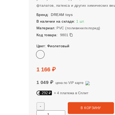
фталатов, латекса и других химических ве
Бренд:
DREAM toys
В наличии на складе:
1 шт.
Материал:
PVC (поливинилхлорид)
9801
Код товара:
9801
Цвет: Фиолетовый
Цвет
Цена
1 166 ₽
1 049 ₽
цена по VIP карте
292 ₽
× 4 платежа в Сплит
Яндекс Сплит. 292 руб, 4 платежа в Сплит
Количество
В КОРЗИНУ