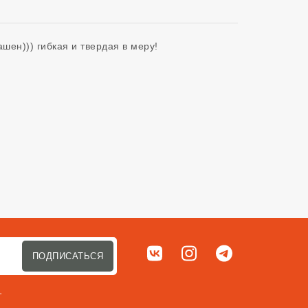
ашен))) гибкая и твердая в меру! 
Мы в соц. сетях
ВКонтакте
Instagram
Telegram
ПОДПИСАТЬСЯ
т