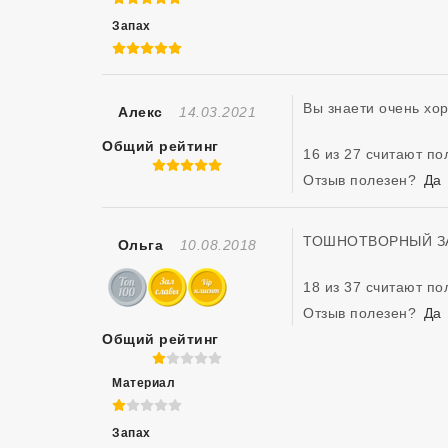
Запах
5 из 5
Вы знаети очень хор
Отзыв Создан
Алекс
14.03.2021
Общий рейтинг
16 из 27 считают п
5 из 5
Отзыв полезен?
Да
ТОШНОТВОРНЫЙ ЗАПАХ
Отзыв Создан
Ольга
10.08.2018
18 из 37 считают п
Отзыв полезен?
Да
Общий рейтинг
1 из 5
Материал
1 из 5
Запах