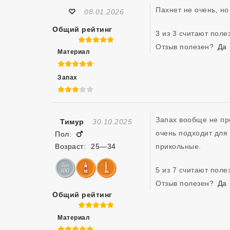
Отзыв Создан
♡
08.01.2026
Общий рейтинг
3 из 3 считают пол
5 из 5
Отзыв полезен?
Да
Материал
5 из 5
Запах
3 из 5
Запах вообще не про
Отзыв Создан
Тимур
30.10.2025
очень подходит для
Мужчина
Пол:
Возраст:
25—34
прикольные.
5 из 7 считают пол
Отзыв полезен?
Да
Общий рейтинг
5 из 5
Материал
5 из 5