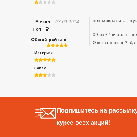
1 из 5
попахивает эта штук
Отзыв Создан
Elesan
03.09.2014
Женщина
Пол:
39 из 67 считают п
Общий рейтинг
Отзыв полезен?
Да
5 из 5
Материал
5 из 5
Запах
3 из 5
Подпишитесь на рассылку
курсе всех акций!