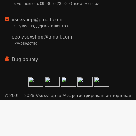
ежедневно, с 09:00 до 23:00. Отвечаем сразу
Email
vsexshop@gmail.com
Служба поддержки клиентов
ceo.vsexshop@gmail.com
Руководство
Bug bounty
© 2008—2026 Vsexshop.ru™ зарегистрированная торговая
марка. Сайт содержит материалы только для взрослых.
Применяем рекомендательные технологии.