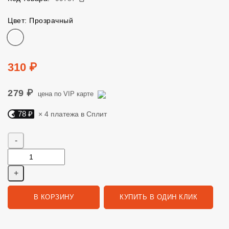
Цвет: Прозрачный
Цвет
Цена
310 ₽
279 ₽
цена по VIP карте
78 ₽
× 4 платежа в Сплит
Яндекс Сплит. 78 руб, 4 платежа в Сплит
Количество
В КОРЗИНУ
КУПИТЬ В ОДИН КЛИК