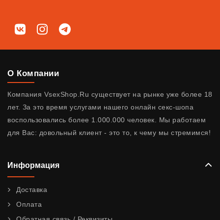
Мы в соц. сетях
ВКонтакте
Instagram
Telegram
О Компании
Компания VsexShop.Ru существует на рынке уже более 18
лет. За это время услугами нашего онлайн секс-шопа
воспользовались более 1.000.000 человек. Мы работаем
для Вас: довольный клиент - это то, к чему мы стремимся!
Информация
Доставка
Оплата
Обратная связь / Реквизиты