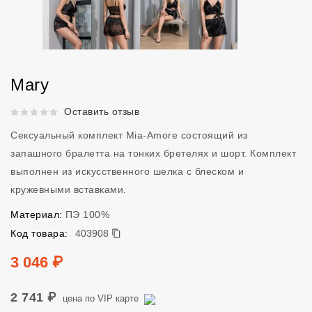
Mary
Рейтинг 5 из 5.
Оставить отзыв
Сексуальный комплект Mia-Amore состоящий из
запашного бралетта на тонких бретелях и шорт. Комплект
выполнен из искусственного шелка с блеском и
кружевными вставками.
Материал:
ПЭ 100%
403908
Код товара:
403908
Цена
3 046 ₽
2 741 ₽
цена по VIP карте