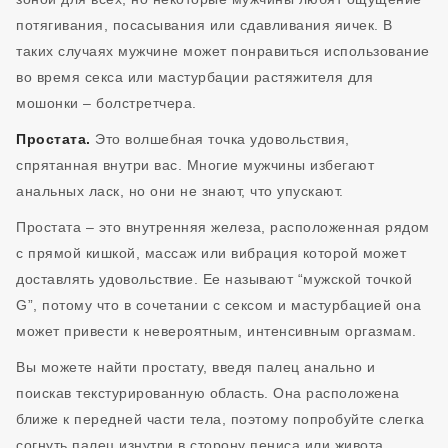
потягивания, посасывания или сдавливания яичек. В
таких случаях мужчине может понравиться использование
во время секса или мастурбации растяжителя для
мошонки – болстретчера.
Простата.
Это волшебная точка удовольствия,
спрятанная внутри вас. Многие мужчины избегают
анальных ласк, но они не знают, что упускают.
Простата – это внутренняя железа, расположенная рядом
с прямой кишкой, массаж или вибрация которой может
доставлять удовольствие. Ее называют “мужской точкой
G”, потому что в сочетании с сексом и мастурбацией она
может привести к невероятным, интенсивным оргазмам.
Вы можете найти простату, введя палец анально и
поискав текстурированную область. Она расположена
ближе к передней части тела, поэтому попробуйте слегка
согнуть палец изнутри в сторону пениса или живота.