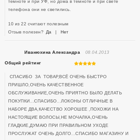
темноте и при УФ, но дома в темноте и при свете 
телефона они не светились.
10 из 22 считают полезным
Отзыв полезен?
Да
|
Нет
Отзыв Создан
Иванюхина Александра
08.04.2013
Общий рейтинг
5 из 5
 СПАСИБО  ЗА  ТОВАР,ВСЁ ОЧЕНЬ БЫСТРО 
ПРИШЛО,ОЧЕНЬ КАЧЕСТВЕННОЕ 
ОБСЛУЖИВАНИЕ,ОЧЕНЬ ПРИЯТНО БЫЛО ДЕЛАТЬ 
ПОКУПКИ...СПАСИБО...ЛОКОНЫ ОТЛИЧНЫЕ В 
НАБОРЕ ДВА,КАЧЕСТВО ХОРОШЕЕ ,ПОХОЖИ НА 
НАСТОЯЩИЕ ВОЛОСЫ,НЕ МОЧАЛКА,ОЧЕНЬ 
ГЛАДКИЕ,ДУМАЮ ПРИ ПРАВИЛЬНОМ УХОДЕ 
ПРОСЛУЖАТ ОЧЕНЬ ДОЛГО...СПАСИБО МАГАЗИНУ И 