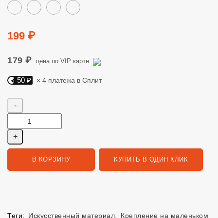
Цвет
Цена
199 ₽
179 ₽
цена по VIP карте
50 ₽
× 4 платежа в Сплит
Яндекс Сплит. 50 руб, 4 платежа в Сплит
Количество
В КОРЗИНУ
КУПИТЬ В ОДИН КЛИК
Теги:
Искусственный материал
,
Крепление на маленьком