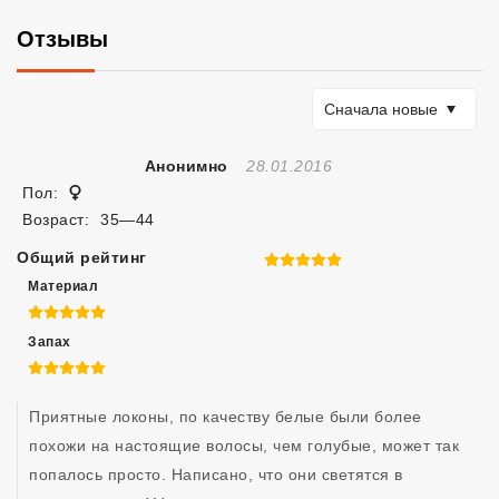
Отзывы
Сортировать по
Сначала новые
Отзыв Создан
Анонимно
28.01.2016
Женщина
Пол:
Возраст:
35—44
Общий рейтинг
5 из 5
Материал
5 из 5
Запах
5 из 5
Приятные локоны, по качеству белые были более 
похожи на настоящие волосы, чем голубые, может так 
попалось просто. Написано, что они светятся в 