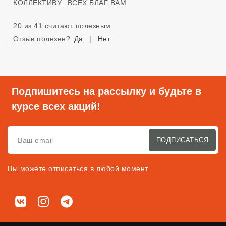
КОЛЛЕКТИВУ...ВСЕХ БЛАГ ВАМ..
20 из 41 считают полезным
Отзыв полезен?
Да
|
Нет
Подпишитесь на рассылку и будьте в
курсе всех акций!
ПОДПИСАТЬСЯ
Вы можете отписаться в любой момент
Мы в соц. сетях
ВКонтакте
Instagram
Telegram