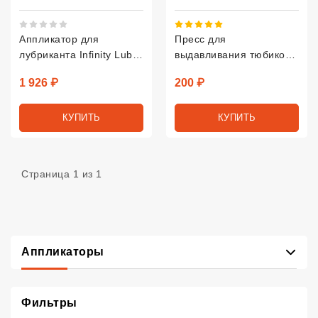
Рейтинг 5 из 5.
Рейтинг 5 из 5.
Аппликатор для
Пресс для
лубриканта Infinity Lube
выдавливания тюбиков
La...
Tube Squeezer
Цена
Цена
1 926 ₽
200 ₽
КУПИТЬ
КУПИТЬ
Страница 1 из 1
, подкатегории
Аппликаторы
Фильтры