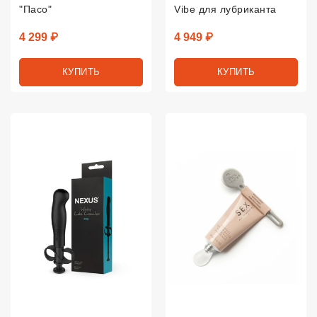
"Пасо"
Vibe для лубриканта
Цена
Цена
4 299 ₽
4 949 ₽
КУПИТЬ
КУПИТЬ