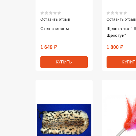
Рейтинг 5 из 5.
Рей
Оставить отзыв
Оставить отзыв
Стек с мехом
Щекоталка "
Щекотун"
Цена
Цена
1 649 ₽
1 800 ₽
КУПИТЬ
КУПИТ