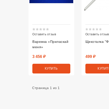
Рейтинг 5 из 5.
Рей
Оставить отзыв
Оставить отзыв
Варежка «Приласкай
Щекоталка "Ф
меня»
Цена
Цена
3 456 ₽
499 ₽
КУПИТЬ
КУПИТ
Страница 1 из 1