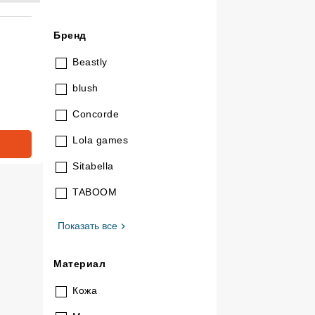
инг 5 из 5.
Бренд
Beastly
blush
Concorde
Lola games
Sitabella
TABOOM
, Бренд
Показать все
Материал
Кожа