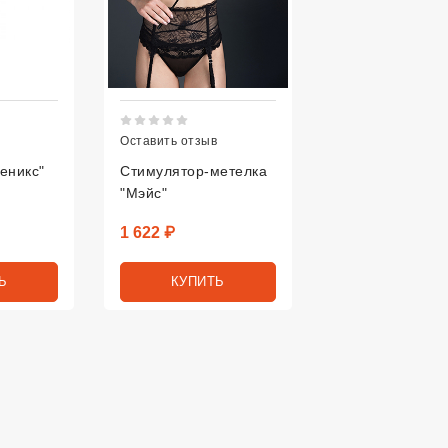
тинг 5 из 5.
Рейтинг 5 из 5.
Оставить отзыв
еникс"
Стимулятор-метелка
"Мэйс"
Цена
1 622 ₽
Ь
КУПИТЬ