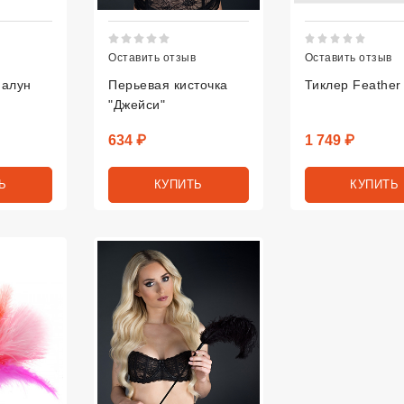
тинг 5 из 5.
Рейтинг 5 из 5.
Рейт
Оставить отзыв
Оставить отзыв
Шалун
Перьевая кисточка
Тиклер Feather
"Джейси"
Цена
Цена
634 ₽
1 749 ₽
Ь
КУПИТЬ
КУПИТЬ