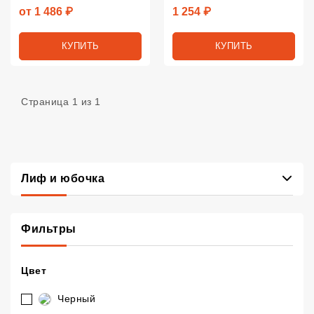
Цена
Цена
от 1 486 ₽
1 254 ₽
КУПИТЬ
КУПИТЬ
Страница 1 из 1
, подкатегории
Лиф и юбочка
Фильтры
Цвет
Черный