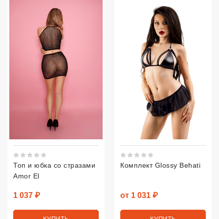
Рейтинг 5 из 5.
Рейтинг 5 из 5.
Топ и юбка со стразами
Комплект Glossy Behati
Amor El
Цена
Цена
1 037 ₽
от 1 031 ₽