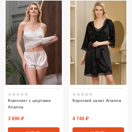
Рейтинг 5 из 5.
Рейтинг 5 из 5.
Комплект с шортами
Короткий халат Arianna
Arianna
Цена
Цена
3 696 ₽
4 746 ₽