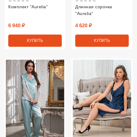
Комплект "Aurelia"
Длинная сорочка
"Aurelia"
Цена
Цена
6 940 ₽
4 620 ₽
КУПИТЬ
КУПИТЬ