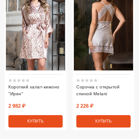
Рейтинг 5 из 5.
Рейтинг 5 из 5.
Короткий халат-кимоно
Сорочка с открытой
"Ирен"
спиной Melani
Цена
Цена
2 982 ₽
2 226 ₽
КУПИТЬ
КУПИТЬ