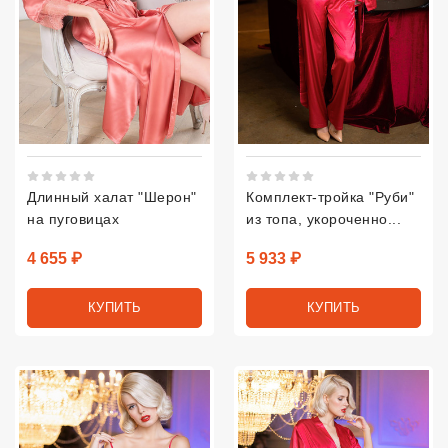
Рейтинг 5 из 5.
Рейтинг 5 из 5.
Длинный халат "Шерон"
Комплект-тройка "Руби"
на пуговицах
из топа, укороченно...
Цена
Цена
4 655 ₽
5 933 ₽
КУПИТЬ
КУПИТЬ