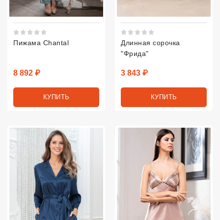
Рейтинг 5 из 5.
Рейтинг 5 из 5.
Пижама Chantal
Длинная сорочка
"Фрида"
Цена
Цена
8 892 ₽
3 843 ₽
КУПИТЬ
КУПИТЬ