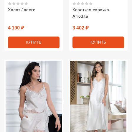
Рейтинг 5 из 5.
Рейтинг 5 из 5.
Халат Jadore
Короткая сорочка
Afrodita
Цена
Цена
4 190 ₽
3 402 ₽
КУПИТЬ
КУПИТЬ