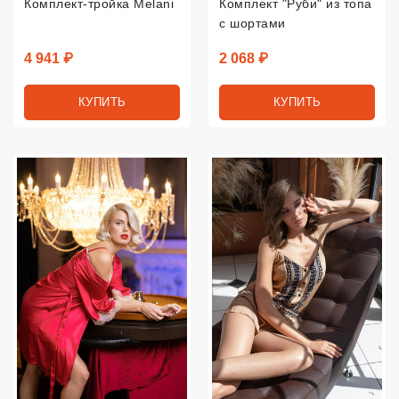
Комплект-тройка Melani
Комплект "Руби" из топа
с шортами
Цена
Цена
4 941 ₽
2 068 ₽
КУПИТЬ
КУПИТЬ