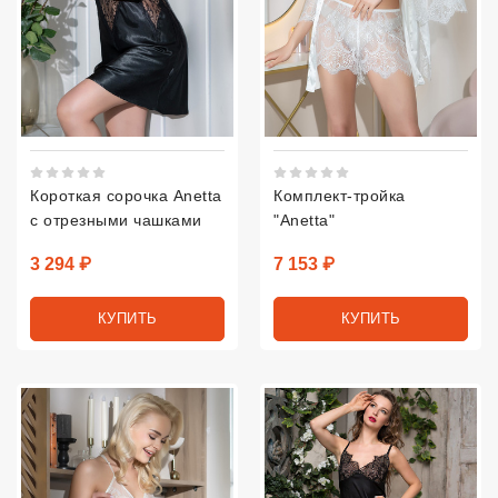
Рейтинг 5 из 5.
Рейтинг 5 из 5.
Короткая сорочка Anetta
Комплект-тройка
с отрезными чашками
"Anetta"
Цена
Цена
3 294 ₽
7 153 ₽
КУПИТЬ
КУПИТЬ