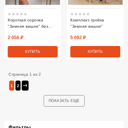
Рейтинг 5 из 5.
Рейтинг 5 из 5.
Короткая сорочка
Комплект-тройка
"Зимняя вишня" без
"Зимняя вишня"
подреза
Цена
Цена
2 056 ₽
5 092 ₽
КУПИТЬ
КУПИТЬ
Страница 1 из 2
1
2
ПОКАЗАТЬ ЕЩЕ
Фильтры