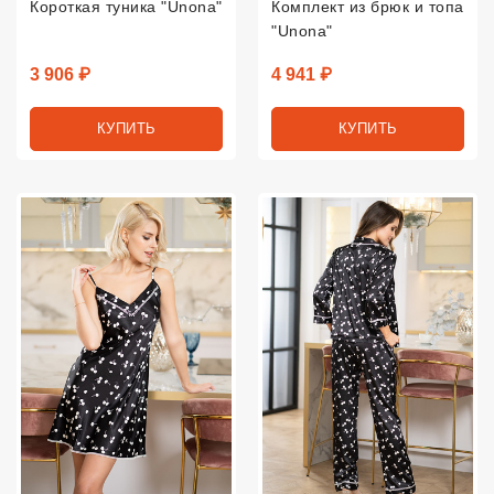
Короткая туника "Unona"
Комплект из брюк и топа
"Unona"
Цена
Цена
3 906 ₽
4 941 ₽
КУПИТЬ
КУПИТЬ