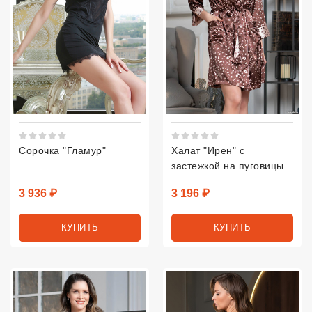
Рейтинг 5 из 5.
Рейтинг 5 из 5.
Сорочка "Гламур"
Халат "Ирен" с
застежкой на пуговицы
Цена
Цена
3 936 ₽
3 196 ₽
КУПИТЬ
КУПИТЬ