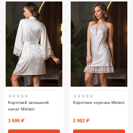
Рейтинг 5 из 5.
Рейтинг 5 из 5.
Короткий запашной
Короткая сорочка Melani
халат Melani
Цена
Цена
3 696 ₽
2 862 ₽