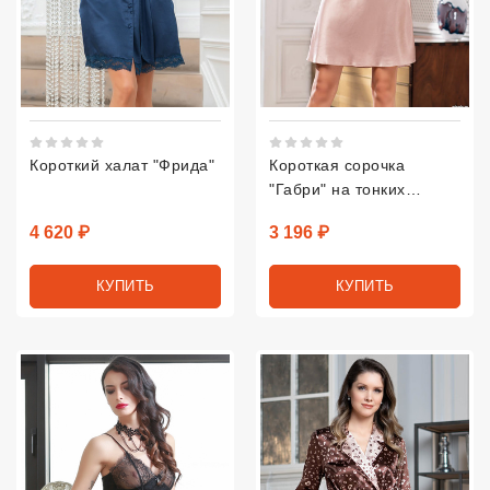
Рейтинг 5 из 5.
Рейтинг 5 из 5.
Короткий халат "Фрида"
Короткая сорочка
"Габри" на тонких
бретелях
Цена
Цена
4 620 ₽
3 196 ₽
КУПИТЬ
КУПИТЬ