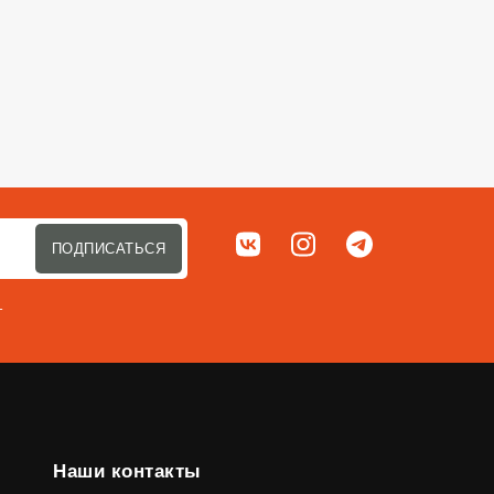
Сортировать п
Мы в соц. сетях
ВКонтакте
Instagram
Telegram
ПОДПИСАТЬСЯ
т
Наши контакты