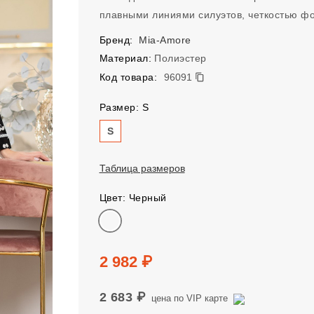
плавными линиями силуэтов, четкостью ф
Бренд:
Mia-Amore
Материал:
Полиэстер
96091
Код товара:
96091
Размер: S
Размер
S
Таблица размеров
Цвет: Черный
Цвет
Цена
2 982 ₽
2 683 ₽
цена по VIP карте