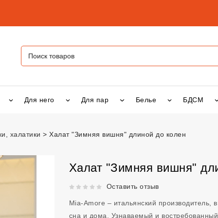
Для него
Для пар
Белье
БДСМ
и, халатики
Халат "Зимняя вишня" длиной до колен
ишня" длиной до колен
vsexshop.ru
Халат "Зимняя вишня" дл
Рейтинг 5 из 5.
Оставить отзыв
Mia-Amore – итальянский производитель,
сна и дома. Узнаваемый и востребованный