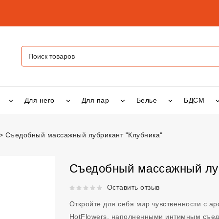
Для него
Для пар
Белье
БДСМ
Съедобный массажный лубрикант "Клубника"
ажный лубрикант "Клубника"
vsexshop.ru
Съедобный массажный луб
Рейтинг 5 из 5.
Оставить отзыв
Откройте для себя мир чувственности с а
HotFlowers, наполненными интимным съед