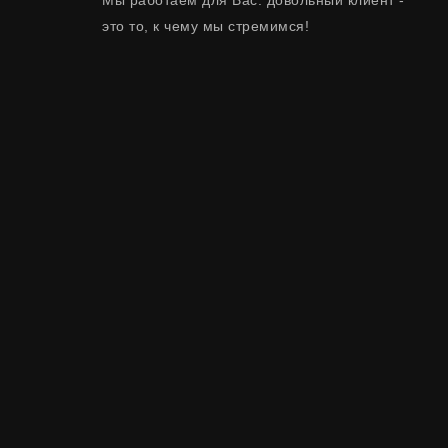
Мы работаем для Вас: довольный клиент -
это то, к чему мы стремимся!