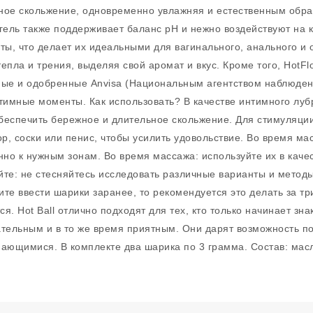
ное скольжение, одновременно увлажняя и естественным обра
о гель также поддерживает баланс pH и нежно воздействуют на
ты, что делает их идеальными для вагинального, анального и 
пла и трения, выделяя свой аромат и вкус. Кроме того, HotFl
ные и одобренные Anvisa (Национальным агентством наблюден
тимные моменты. Как использовать? В качестве интимного луб
беспечить бережное и длительное скольжение. Для стимуляции
ор, соски или пенис, чтобы усилить удовольствие. Во время м
но к нужным зонам. Во время массажа: используйте их в качес
те: не стесняйтесь исследовать различные варианты и методы
ите ввести шарики заранее, то рекомендуется это делать за т
я. Hot Ball отлично подходят для тех, кто только начинает зн
тельным и в то же время приятным. Они дарят возможность по
ющимися. В комплекте два шарика по 3 грамма. Состав: масл