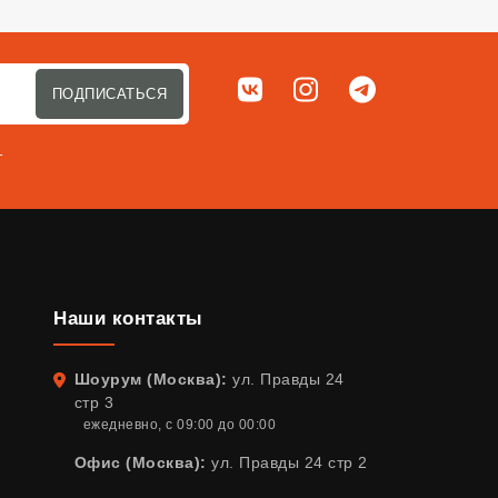
Мы в соц. сетях
ВКонтакте
Instagram
Telegram
ПОДПИСАТЬСЯ
т
Наши контакты
Шоурум (Москва):
ул. Правды 24
Адрес
стр 3
ежедневно, с 09:00 до 00:00
Офис (Москва):
ул. Правды 24 стр 2