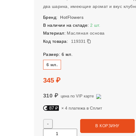
два шарика, имеющие аромат и вкус клубн
Бренд:
HotFlowers
В наличии на складе:
2 шт.
Материал:
Масляная основа
119331
Код товара:
119331
Размер: 6 мл.
Размер
6 мл.
Цена
345 ₽
310 ₽
цена по VIP карте
87 ₽
× 4 платежа в Сплит
Яндекс Сплит. 87 руб, 4 платежа в Сплит
Количество
В КОРЗИНУ